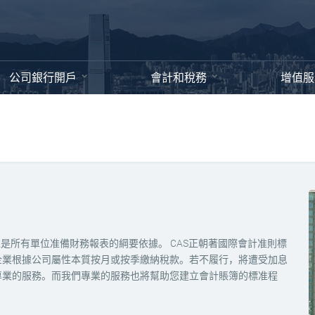
公司銀行開戶
會計和稅務
增值服
是所有單位准備財務報表的綱要依據。 CAS正朝著國際會計准則標
企業根據公司屬性本質按月或按季繳納稅款。若不履行，將遭受加息
專業的服務。而我們專業的服務也將幫助您建立會計賬簿的標准程