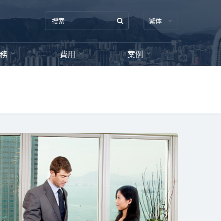
繁体
務
費用
案例