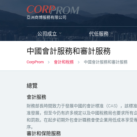
亞洲商博服務有限公司
公司成立
代任服務
中國會計服務和審計服務
CorpProm
會計和稅務
中國會計服務和審計服務
總覽
會計服務
財務部長時間致力于發展中國的會計標准（CAS），該標准
准發展，但至今仍有許多規定以及中國稅務局也要求所有
和罰款。在起步初期外包會計職務會使企業用低成本享受
序。
審計和保險服務