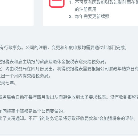
不可享有因政府财政过剩时而在第
的注册费用
每年需要更新牌照
所有行政事务。公司的注册，变更和年度申报均需要通过此部门完成。
税报税表和雇主填报的薪酬及退休金报税表递交给税务局。
表）均由税务局在四月份发出。利得税报税表需要根据公司财政年结算日
发出一个月内提交给税务局。
记录七年。
税务局会自动在每年四月发出从而避免收到太多要求税表。没有收到报税
年回报率申请都是每个公司要做的。
出了交税通知。不正当的财务记录将导致征收罚款和/会加强将来的评估。