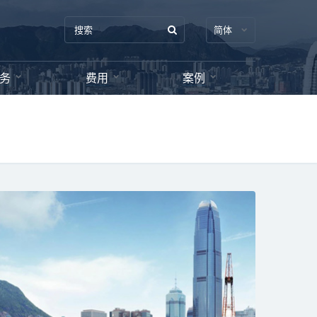
简体
务
费用
案例